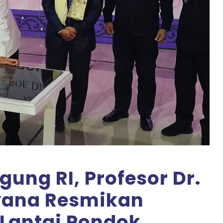
ung RI, Profesor Dr.
yana Resmikan
 Lantai Pondok