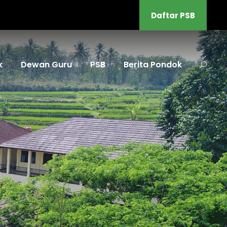
Daftar PSB
k
Dewan Guru
PSB
Berita Pondok