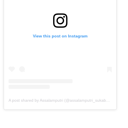
View this post on Instagram
A post shared by Assalamputri (@assalamputri_sukabumi)