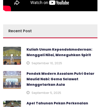
Recent Post
Kuliah Umum Kepondokmodernan:
Menggali Nilai, Meneguhkan Spirit
September 10, 2025
Pondok Modern Assalam Putri Gelar
Maulid Nabi: Gema Selawat
Menggetarkan Aula
September 5, 2025
Apel Tahunan Pekan Perkenalan