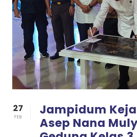
Jampidum Kejag
27
FEB
Asep Nana Mul
Gedung Kelas 3