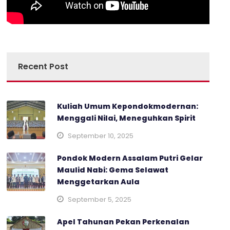
Recent Post
Kuliah Umum Kepondokmodernan:
Menggali Nilai, Meneguhkan Spirit
September 10, 2025
Pondok Modern Assalam Putri Gelar
Maulid Nabi: Gema Selawat
Menggetarkan Aula
September 5, 2025
Apel Tahunan Pekan Perkenalan