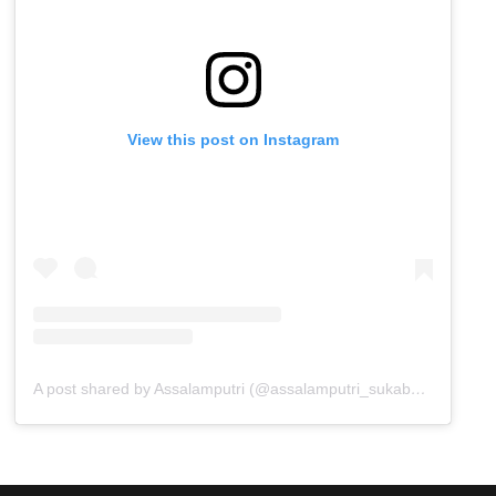
View this post on Instagram
A post shared by Assalamputri (@assalamputri_sukabumi)