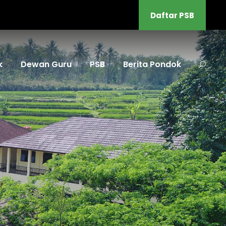
Daftar PSB
k
Dewan Guru
PSB
Berita Pondok