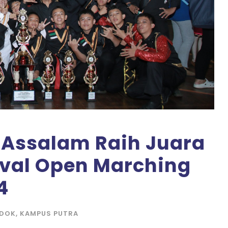
Assalam Raih Juara
ival Open Marching
4
NDOK
,
KAMPUS PUTRA