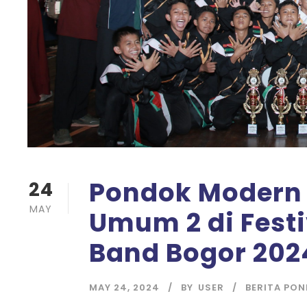
Pondok Modern 
24
MAY
Umum 2 di Fest
Band Bogor 202
MAY 24, 2024
BY
USER
BERITA PO